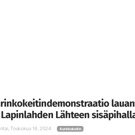
rinkokeitindemonstraatio lauant
 Lapinlahden Lähteen sisäpihall
ntai, Toukokuu 18, 2024
Aurinkokeitin