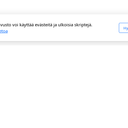
vusto voi käyttää evästeitä ja ulkoisia skriptejä.
Hy
ietoa
Päävalikko
TEPin toiminta
Ajankohtaista
Rauhantyö
TEPin toiminta
Aurinkokeittimet
Yhteystiedot
Aiempi kehitysyhteistyö
Jäsenyys
Kehitysyhteistyö
En
Ympäristönsuojelu