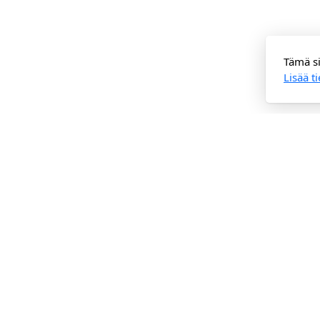
Tämä si
Lisää t
Tekniikka elämää palvelemaan