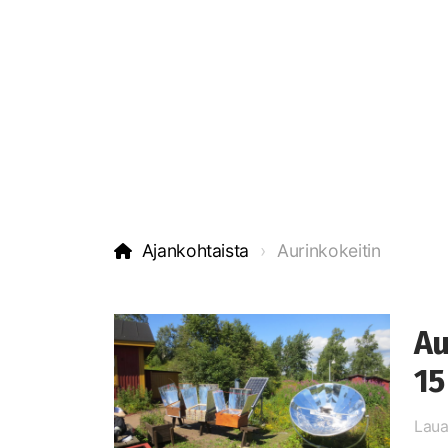
Ajankohtaista
Aurinkokeitin
Au
15
Laua