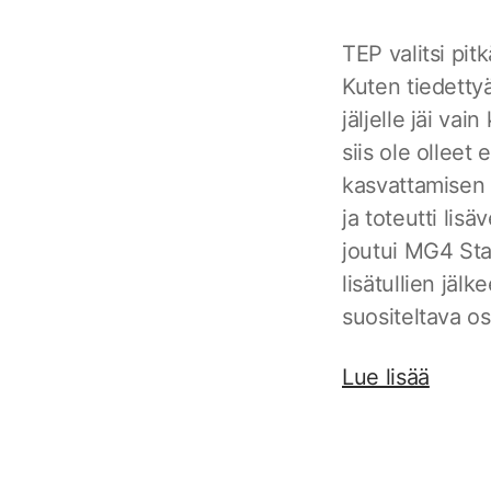
TEP valitsi pi
Kuten tiedettyä
jäljelle jäi va
siis ole olleet
kasvattamisen o
ja toteutti lis
joutui MG4 Sta
lisätullien jäl
suositeltava os
Lue lisää