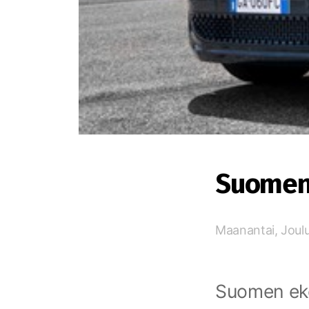
Suomen 
Maanantai, Joul
Suomen ek