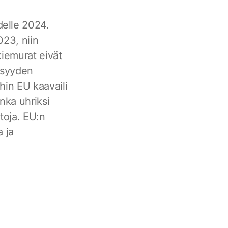
delle 2024.
023, niin
kiemurat eivät
lisyyden
hin EU kaavaili
onka uhriksi
toja. EU:n
a ja