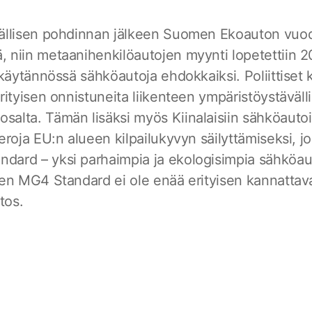
tkällisen pohdinnan jälkeen Suomen Ekoauton vuo
, niin metaanihenkilöautojen myynti lopetettiin 2
in käytännössä sähköautoja ehdokkaiksi. Poliittiset 
 erityisen onnistuneita liikenteen ympäristöystäväl
salta. Tämän lisäksi myös Kiinalaisiin sähköautoi
äveroja EU:n alueen kilpailukyvyn säilyttämiseksi, j
ndard – yksi parhaimpia ja ekologisimpia sähköau
keen MG4 Standard ei ole enää erityisen kannattav
tos.