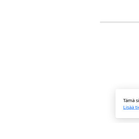
Tämä si
Lisää t