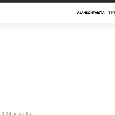
AJANKOHTAISTA
TEP
024 on valittu