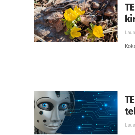
TE
ki
Laua
Koko
TE
te
Laua