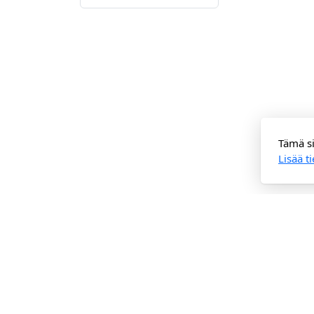
Tämä si
Lisää t