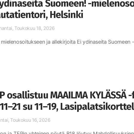
 ydinaseita Suomeen! -mielenosoi
utatientori, Helsinki
antai, Toukokuu 18, 2026
 mielenosoitukseen ja allekirjoita Ei ydinaseita Suomeen
P osallistuu MAAILMA KYLÄSSÄ -fe
 11–21 su 11–19, Lasipalatsikorttel
ntai, Toukokuu 16, 2026
n ja TEPin yhteinen pöytä B18 löytyy Mahdollisuuksien to