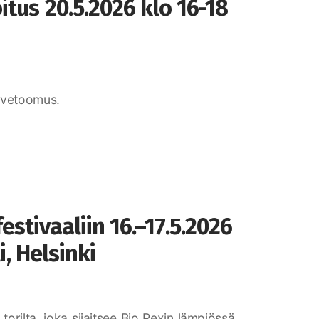
tus 20.5.2026 klo 16-18
 -vetoomus.
stivaaliin 16.–17.5.2026
i, Helsinki
rilta, joka sijaitsee Bio Rexin lämpiössä.