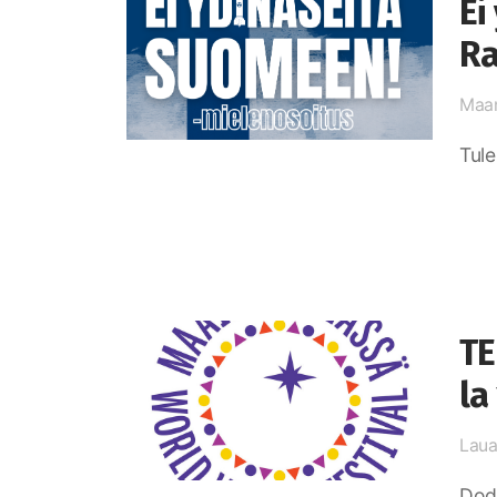
Ei
Ra
Maan
Tule
TE
la
Laua
Dodo