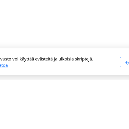
vusto voi käyttää evästeitä ja ulkoisia skriptejä.
Hy
ietoa
Päävalikko
TEPin toiminta